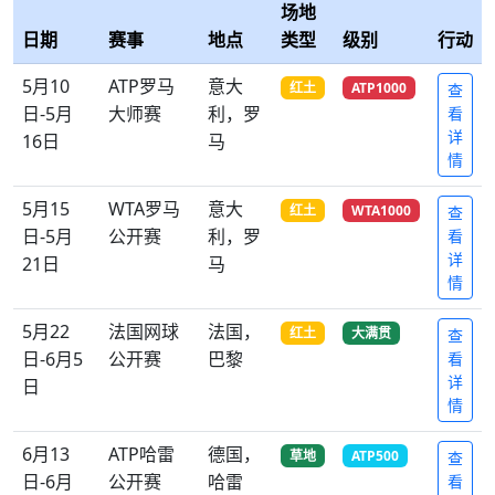
场地
日期
赛事
地点
类型
级别
行动
5月10
ATP罗马
意大
红土
ATP1000
查
日-5月
大师赛
利，罗
看
详
16日
马
情
5月15
WTA罗马
意大
红土
WTA1000
查
日-5月
公开赛
利，罗
看
详
21日
马
情
5月22
法国网球
法国，
红土
大满贯
查
日-6月5
公开赛
巴黎
看
详
日
情
6月13
ATP哈雷
德国，
草地
ATP500
查
日-6月
公开赛
哈雷
看