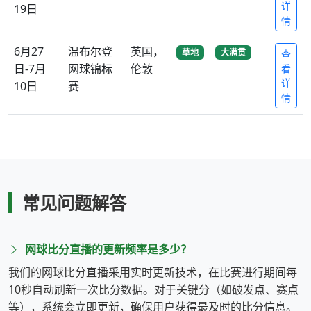
详
19日
情
6月27
温布尔登
英国，
草地
大满贯
查
日-7月
网球锦标
伦敦
看
详
10日
赛
情
常见问题解答
网球比分直播的更新频率是多少？
我们的网球比分直播采用实时更新技术，在比赛进行期间每
10秒自动刷新一次比分数据。对于关键分（如破发点、赛点
等），系统会立即更新，确保用户获得最及时的比分信息。