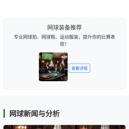
网球装备推荐
专业网球拍、网球鞋、运动服装，提升你的比赛表
现！
查看详情
网球新闻与分析