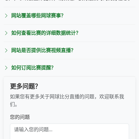
网站覆盖哪些网球赛事？
如何查看比赛的详细数据统计？
网站是否提供比赛视频直播？
如何订阅比赛提醒？
更多问题？
如果您有更多关于网球比分直播的问题，欢迎联系我
们。
您的问题